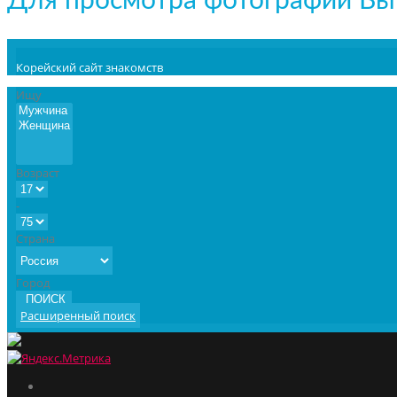
Для просмотра фотографий В
Корейский сайт знакомств
Ищу
Возраст
-
Страна
Город
ПОИСК
Расширенный поиск