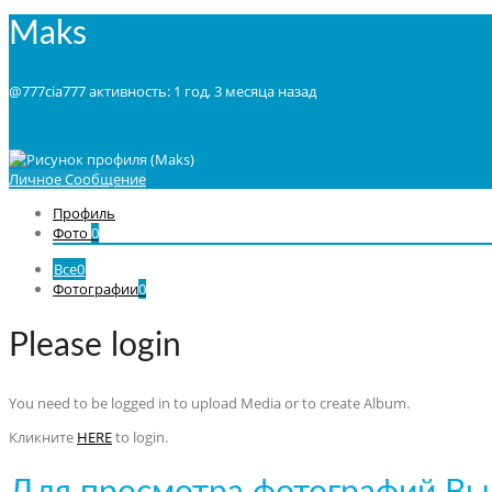
Maks
@777cia777
активность: 1 год, 3 месяца назад
Личное Сообщение
Профиль
Фото
0
Все
0
Фотографии
0
Please login
You need to be logged in to upload Media or to create Album.
Кликните
HERE
to login.