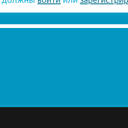
ы должны
войти
или
зарегистри