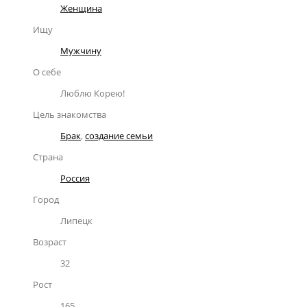
Женщина
Ищу
Мужчину
О себе
Люблю Корею!
Цель знакомства
Брак
,
создание семьи
Страна
Россия
Город
Липецк
Возраст
32
Рост
165