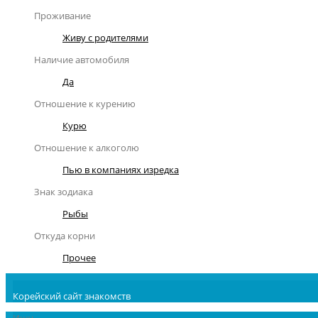
Проживание
Живу с родителями
Наличие автомобиля
Да
Отношение к курению
Курю
Отношение к алкоголю
Пью в компаниях изредка
Знак зодиака
Рыбы
Откуда корни
Прочее
Корейский сайт знакомств
Ищу