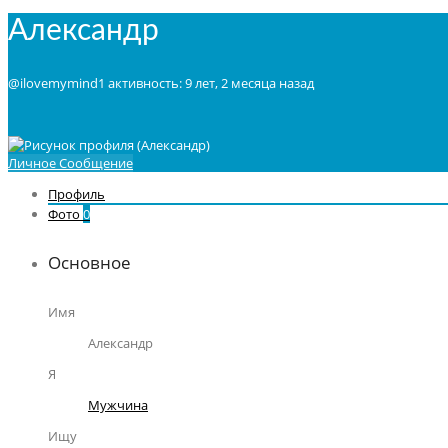
Александр
@ilovemymind1
активность: 9 лет, 2 месяца назад
Личное Сообщение
Профиль
Фото
0
Основное
Имя
Александр
Я
Мужчина
Ищу